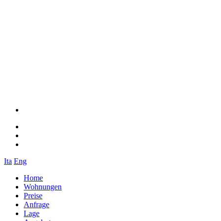
Ita
Eng
Home
Wohnungen
Preise
Anfrage
Lage