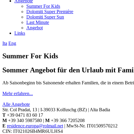
Angebote
Summer For Kids
Dolomiti Super Première
Dolomiti Super Sun
Last Minute
Angebot
Links
Ita
Eng
Summer For Kids
Sommer Angebot für den Urlaub mit Fami
Ab Saisonbeginn bis Saisonende erhalten Familien, die in einem Betr
Mehr erfahren...
Alle Angebote
Str. Col Pradat, 13 | I-39033 Kolfuschg (BZ) | Alta Badia
T
+39 0471 83 60 17
M
+39 340 5987580 |
M
+39 366 7205208
E
residence.europa@rolmail.net
| MwSt-Nr. IT01509570212
CIN: IT021026B4MR6ULHS4